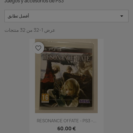
Juegos y accesorios de PS3

أفضل تطابق
عرض 1-32 من 32 منتجات
favorite_border
RESONANCE Of FATE - PS3 -...
60.00 €