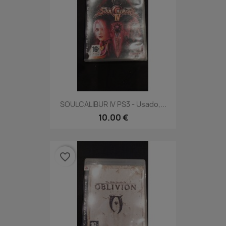
SOULCALIBUR IV PS3 - Usado,...
10.00 €
favorite_border