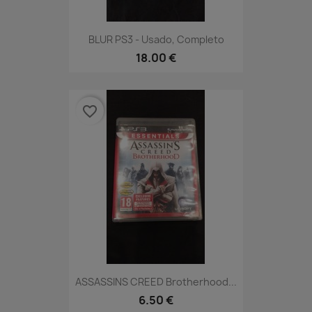
BLUR PS3 - Usado, Completo
18.00 €
favorite_border
ASSASSINS CREED Brotherhood...
6.50 €