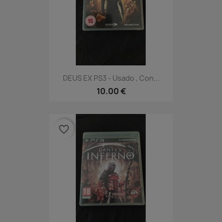
DEUS EX PS3 - Usado , Con...
10.00 €
favorite_border