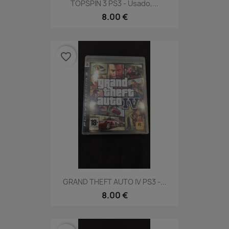
TOPSPIN 3 PS3 - Usado,...
8.00 €
favorite_border
GRAND THEFT AUTO IV PS3 -...
8.00 €