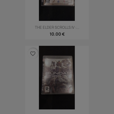
THE ELDER SCROLLS IV :...
10.00 €
favorite_border