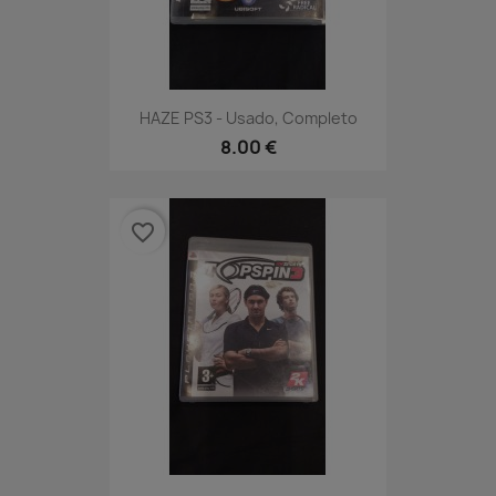
HAZE PS3 - Usado, Completo
8.00 €
favorite_border