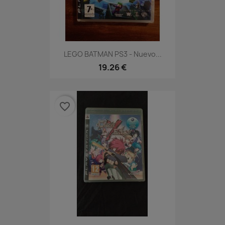
LEGO BATMAN PS3 - Nuevo...
19.26 €
favorite_border