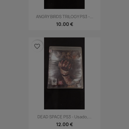
ANGRY BIRDS TRILOGY PS3 -...
10.00 €
favorite_border
DEAD SPACE PS3 - Usado,...
12.00 €