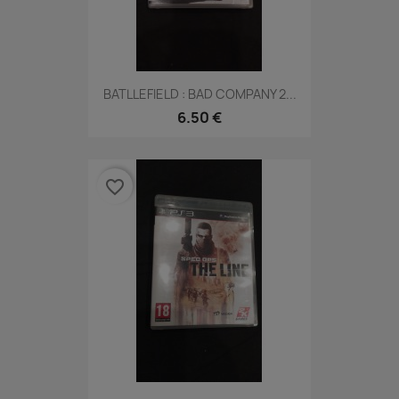
BATLLEFIELD : BAD COMPANY 2...
6.50 €
favorite_border