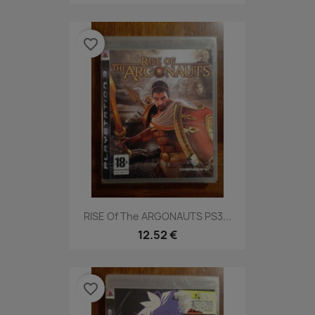
favorite_border
RISE Of The ARGONAUTS PS3...
12.52 €
favorite_border