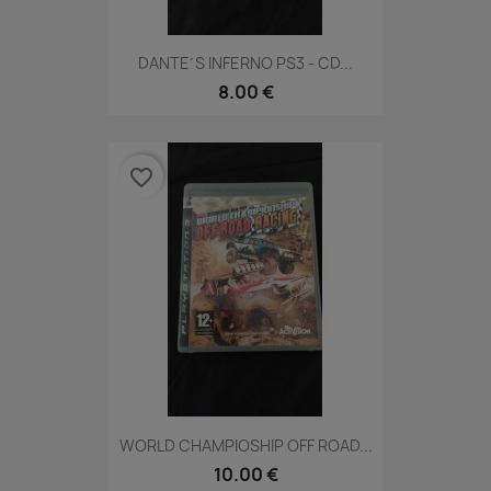
DANTE´S INFERNO PS3 - CD...
8.00 €
favorite_border
WORLD CHAMPIOSHIP OFF ROAD...
10.00 €