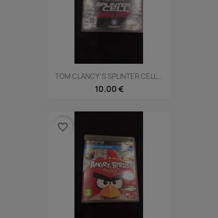
TOM CLANCY´S SPLINTER CELL...
10.00 €
favorite_border