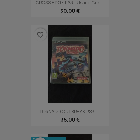
CROSS EDGE PS3 - Usado Con...
50.00 €
favorite_border
TORNADO OUTBREAK PS3 -...
35.00 €