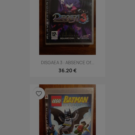
DISGAEA 3 : ABSENCE Of...
36.20 €
favorite_border