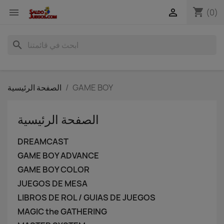
shopping_cart


(0)
search
GAME BOY
الصفحة الرئيسية
الصفحة الرئيسية
DREAMCAST
GAME BOY ADVANCE
GAME BOY COLOR
JUEGOS DE MESA
LIBROS DE ROL / GUIAS DE JUEGOS
MAGIC the GATHERING