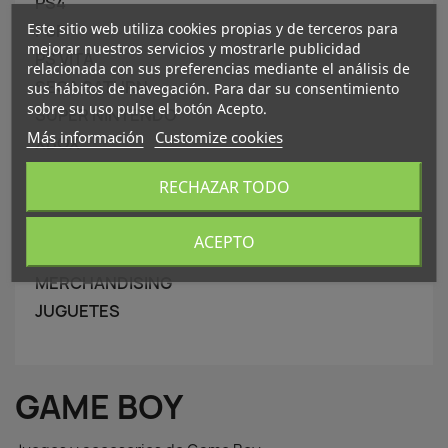
PS4
Este sitio web utiliza cookies propias y de terceros para
PSP
mejorar nuestros servicios y mostrarle publicidad
PS VITA
relacionada con sus preferencias mediante el análisis de
SEGA SATURN
sus hábitos de navegación. Para dar su consentimiento
sobre su uso pulse el botón Acepto.
SUPER NINTENDO
Más información
Customize cookies
XBOX
XBOX 360
RECHAZAR TODO
LOTES
GAME BOY
ACEPTO
CAMISETAS FRIKIS
MERCHANDISING
JUGUETES
GAME BOY