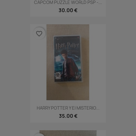
CAPCOM PUZZLE WORLD PSP -...
30.00 €
favorite_border
HARRY POTTER Y El MISTERIO...
35.00 €