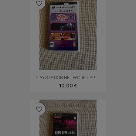
favorite_border
PLAY STATION NETWORK PSP -...
10.00 €
favorite_border