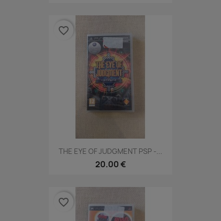
favorite_border
THE EYE OF JUDGMENT PSP -...
20.00 €
favorite_border