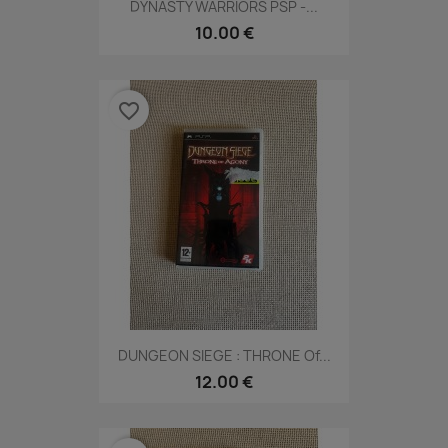
DYNASTY WARRIORS PSP -...
10.00 €
favorite_border
DUNGEON SIEGE : THRONE Of...
12.00 €