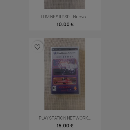
LUMINES II PSP - Nuevo...
10.00 €
favorite_border
PLAY STATION NETWORK...
15.00 €