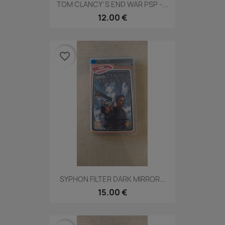
TOM CLANCY´S END WAR PSP -...
12.00 €
favorite_border
SYPHON FILTER DARK MIRROR...
15.00 €