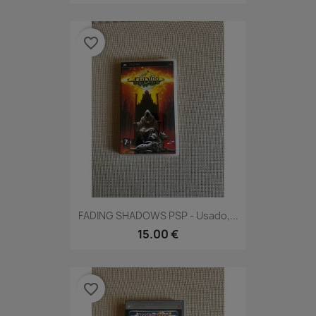
favorite_border
FADING SHADOWS PSP - Usado,...
15.00 €
favorite_border