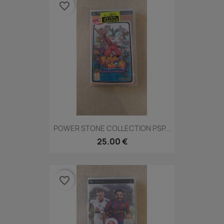
favorite_border
POWER STONE COLLECTION PSP...
25.00 €
favorite_border