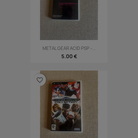
METAL GEAR ACID PSP -...
5.00 €
favorite_border