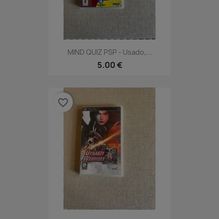
MIND QUIZ PSP - Usado,...
5.00 €
favorite_border