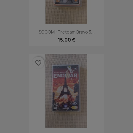
SOCOM : Fireteam Bravo 3...
15.00 €
favorite_border