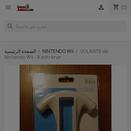
shopping_cart


(0)
search
VOLANTE de
NINTENDO Wii
الصفحة الرئيسية
Nintendo Wii - A estrenar