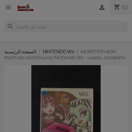
shopping_cart


(0)
search
MONSTER HIGH
NINTENDO Wii
الصفحة الرئيسية
Instituto monstruoso Nintendo Wii - usado, completo