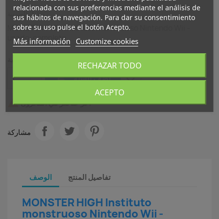
relacionada con sus preferencias mediante el análisis de
شامل للضريبة
sus hábitos de navegación. Para dar su consentimiento
sobre su uso pulse el botón Acepto.
MONSTER HIGH Instituto monstruoso Nintendo Wii -
usado, completo
Más información
Customize cookies
الكمية
RECHAZAR TODO

favorite_border
أضف للسلة
ACEPTO

آخر عناصر في المخزون
مشاركة
تفاصيل المنتج
الوصف
MONSTER HIGH Instituto
monstruoso Nintendo Wii -