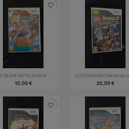
favorite_border
Vista rápida
Vista rápida


EYBLADE METAL FUSION...
LEGO BATMAN 2 Nintendo Wi
10,00 €
20,00 €
favorite_border