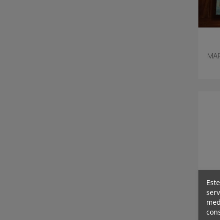
MAR
Este
serv
medi
cons