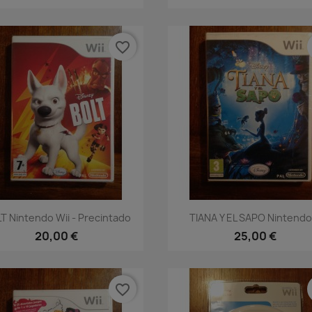
favorite_border
Vista rápida
Vista rápida


T Nintendo Wii - Precintado
TIANA Y EL SAPO Nintendo.
20,00 €
25,00 €
favorite_border