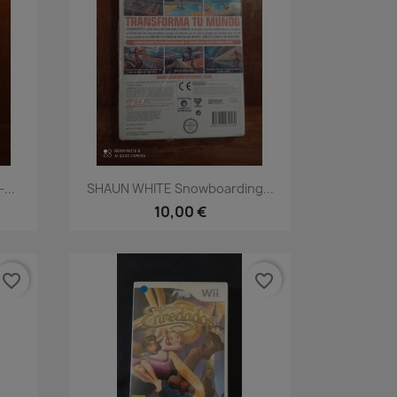
Vista rápida

...
SHAUN WHITE Snowboarding...
10,00 €
favorite_border
favorite_border