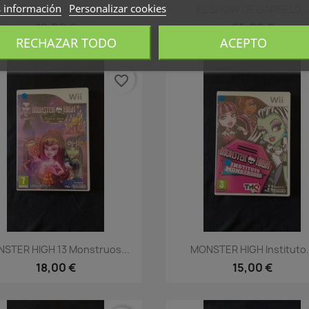
Vista rápida
Vista rápida


 información
Personalizar cookies
A LEYENDA DE SPYRO : La...
EL SHOW DE GARFIELD...
18,00 €
25,00 €
RECHAZAR TODO
ACEPTO
favorite_border
Vista rápida
Vista rápida


STER HIGH 13 Monstruos...
MONSTER HIGH Instituto.
18,00 €
15,00 €