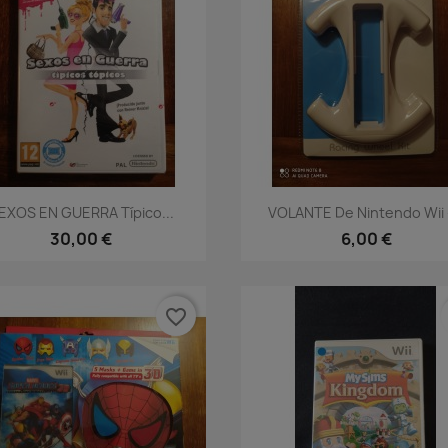
Vista rápida
Vista rápida


EXOS EN GUERRA Típico...
VOLANTE De Nintendo Wii -
30,00 €
6,00 €
favorite_border