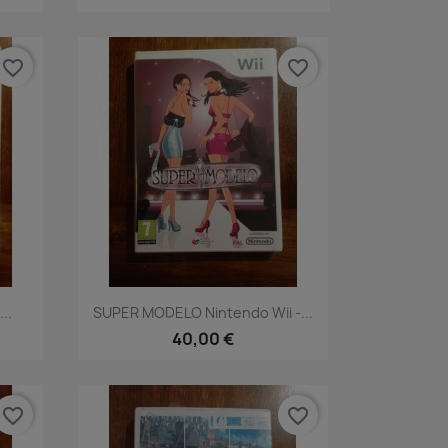
favorite_border
favorite_border
Vista rápida

..
SUPER MODELO Nintendo Wii -...
40,00 €
favorite_border
favorite_border