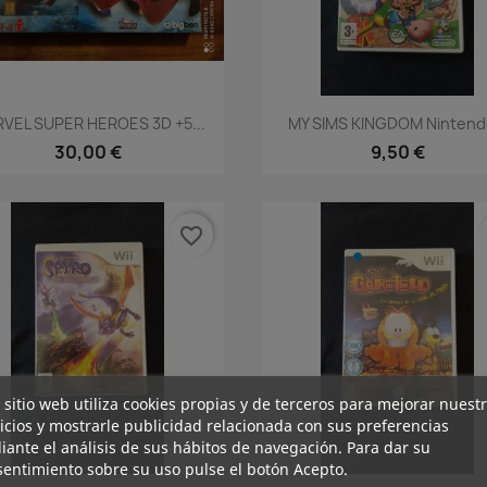
Vista rápida
Vista rápida


VEL SUPER HEROES 3D +5...
MY SIMS KINGDOM Nintendo
30,00 €
9,50 €
favorite_border
 sitio web utiliza cookies propias y de terceros para mejorar nuest
icios y mostrarle publicidad relacionada con sus preferencias
ante el análisis de sus hábitos de navegación. Para dar su
entimiento sobre su uso pulse el botón Acepto.