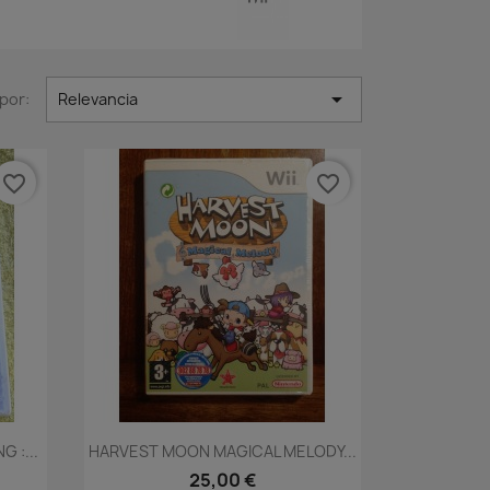

por:
Relevancia
favorite_border
favorite_border
Vista rápida

 :...
HARVEST MOON MAGICAL MELODY...
25,00 €