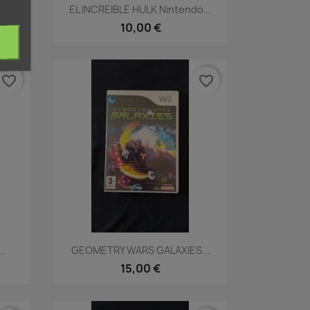
Vista rápida

EL INCREIBLE HULK Nintendo...
10,00 €
favorite_border
favorite_border
Vista rápida

..
GEOMETRY WARS GALAXIES...
15,00 €