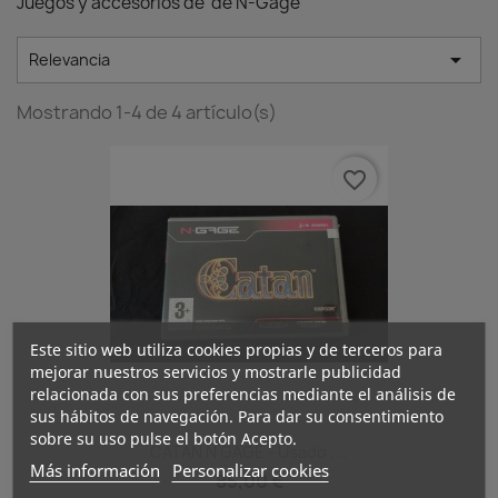
Juegos y accesorios de de N-Gage

Relevancia
Mostrando 1-4 de 4 artículo(s)
favorite_border
Este sitio web utiliza cookies propias y de terceros para
mejorar nuestros servicios y mostrarle publicidad
relacionada con sus preferencias mediante el análisis de
sus hábitos de navegación. Para dar su consentimiento
sobre su uso pulse el botón Acepto.
CATAN N GAGE - Usado ,...
Más información
Personalizar cookies
85,00 €