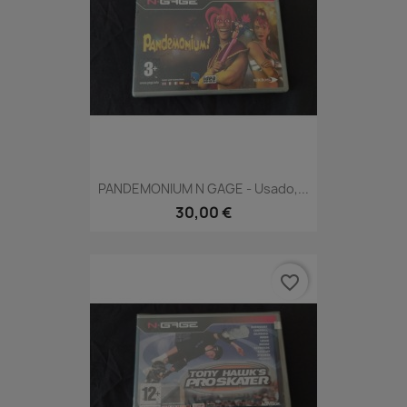
PANDEMONIUM N GAGE - Usado,...
30,00 €
favorite_border