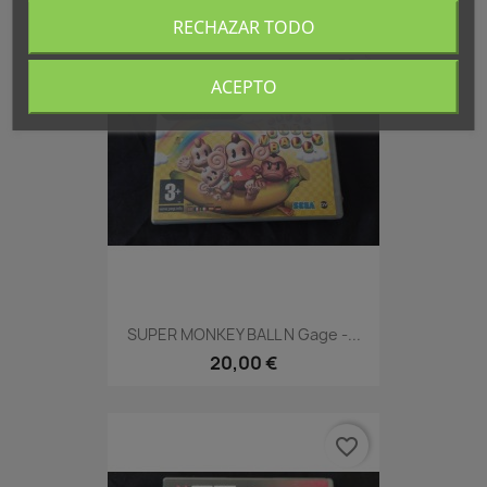
RECHAZAR TODO
favorite_border
ACEPTO
SUPER MONKEY BALL N Gage -...
20,00 €
favorite_border