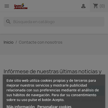
shopping_cart


(0)
search
Inicio
Contacte con nosotros
Infórmese de nuestras últimas noticias y
ofertas especiales
Este sitio web utiliza cookies propias y de terceros para
mejorar nuestros servicios y mostrarle publicidad
relacionada con sus preferencias mediante el análisis de
sus hábitos de navegación. Para dar su consentimiento
sobre su uso pulse el botón Acepto.
You may unsubscribe at any moment. For that purpose, please find our
contact info in the legal notice.
Más información
Personalizar cookies