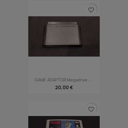
favorite_border
GAME ADAPTOR Megadrive -...
20,00 €
favorite_border