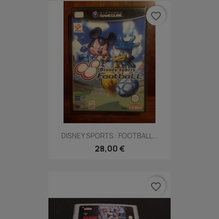
favorite_border
DISNEY SPORTS : FOOTBALL...
28,00 €
favorite_border