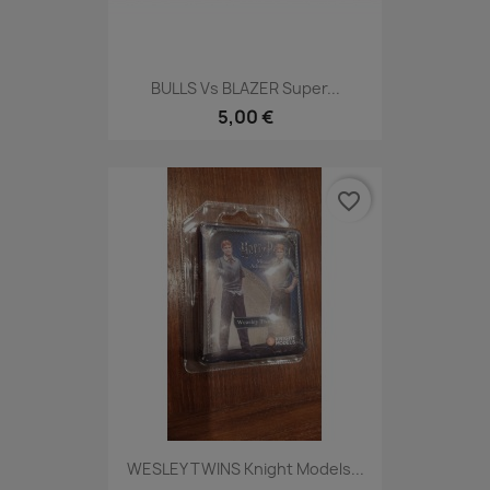
BULLS Vs BLAZER Super...
5,00 €
favorite_border
WESLEY TWINS Knight Models...