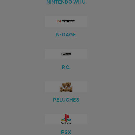
NINTENDO WII U
N-GAGE
P.C.
PELUCHES
PSX