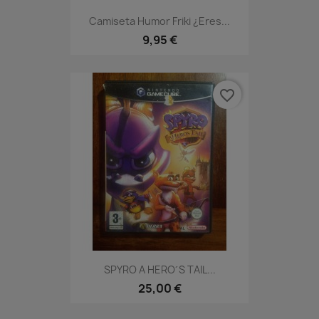
Camiseta Humor Friki ¿Eres...
9,95 €
favorite_border
SPYRO A HERO´S TAIL...
25,00 €