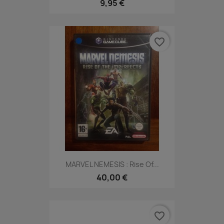
9,95 €
favorite_border
MARVEL NEMESIS : Rise Of...
40,00 €
favorite_border