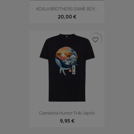
KOALA BROTHERS GAME BOY...
20,00 €
favorite_border
Camiseta Humor Friki Japón
9,95 €