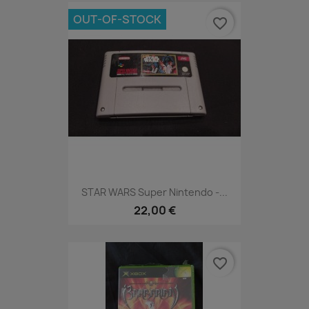
OUT-OF-STOCK
favorite_border
STAR WARS Super Nintendo -...
22,00 €
favorite_border