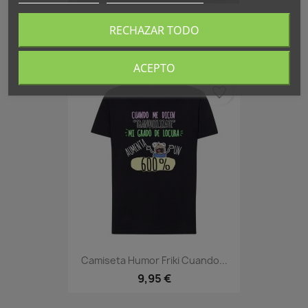
HARRY POTTER Y EL CALIZ DE...
RECHAZAR TODO
50,00 €
ACEPTO
favorite_border
Camiseta Humor Friki Cuando...
9,95 €