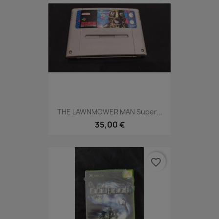
THE LAWNMOWER MAN Super...
35,00 €
favorite_border