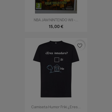
NBA JAM NINTENDO WII -...
15,00 €
favorite_border
Camiseta Humor Friki ¿Eres...