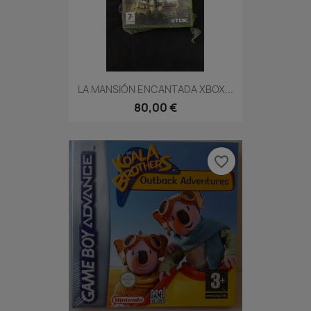
LA MANSIÓN ENCANTADA XBOX...
80,00 €
favorite_border