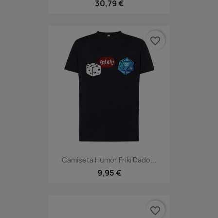
30,79 €
favorite_border
Camiseta Humor Friki Dado...
9,95 €
favorite_border