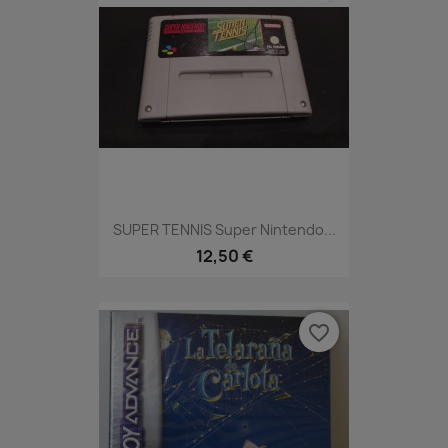
SUPER TENNIS Super Nintendo...
12,50 €
favorite_border