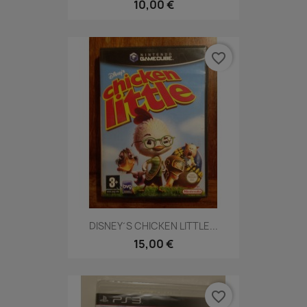
10,00 €
favorite_border
DISNEY´S CHICKEN LITTLE...
15,00 €
favorite_border