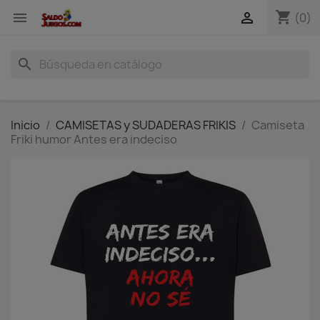
shopping_cart


(0)
search
Inicio
CAMISETAS y SUDADERAS FRIKIS
Camiseta
Friki humor Antes era indeciso