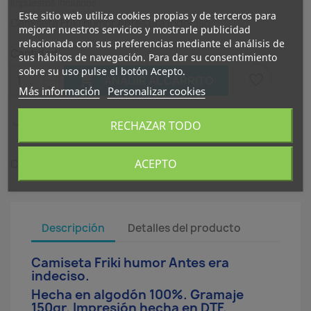
Impuestos incluidos
Este sitio web utiliza cookies propias y de terceros para
Camiseta Friki humor Antes era indeciso
mejorar nuestros servicios y mostrarle publicidad
relacionada con sus preferencias mediante el análisis de
Cantidad
sus hábitos de navegación. Para dar su consentimiento
sobre su uso pulse el botón Acepto.

favorite_border
AÑADIR AL CARRITO
Más información
Personalizar cookies

In Stock
RECHAZAR TODO
ACEPTO
Compartir
Descripción
Detalles del producto
Camiseta Friki humor Antes era
indeciso.
Hecha en algodón 100%. Gramaje
150gr. Impresión hecha en DTF.