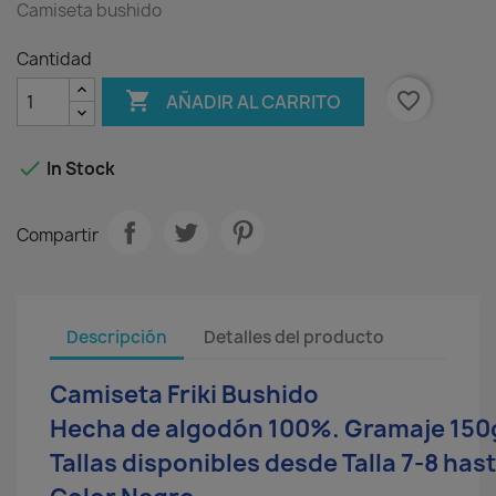
Camiseta bushido
Cantidad

favorite_border
AÑADIR AL CARRITO

In Stock
Compartir
Descripción
Detalles del producto
Camiseta Friki Bushido
Hecha de algodón 100%. Gramaje 150g
Tallas disponibles desde Talla 7-8 has