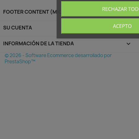
RECHAZAR TO
FOOTER CONTENT (MIGRATED)

ACEPTO
SU CUENTA

INFORMACIÓN DE LA TIENDA
keyboard_arrow_down
© 2026 - Software Ecommerce desarrollado por
PrestaShop™