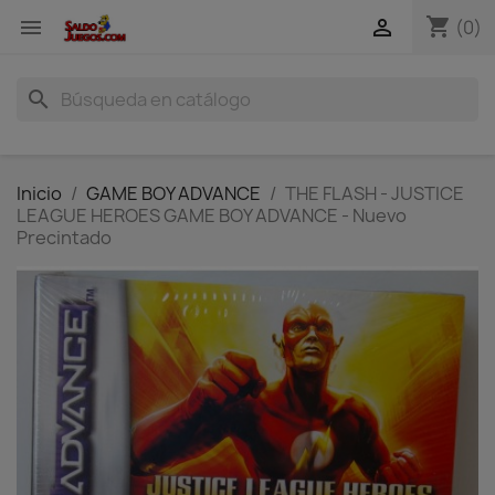
shopping_cart


(0)
search
Inicio
GAME BOY ADVANCE
THE FLASH - JUSTICE
LEAGUE HEROES GAME BOY ADVANCE - Nuevo
Precintado