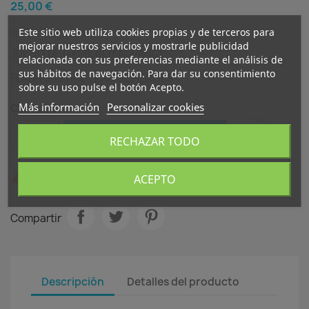
25,00 €
Este sitio web utiliza cookies propias y de terceros para
Impuestos incluidos
mejorar nuestros servicios y mostrarle publicidad
JUEGO DE GAME BOY ADVANCE
relacionada con sus preferencias mediante el análisis de
sus hábitos de navegación. Para dar su consentimiento
FLASH JUSTICE LEAGUE HEROES
sobre su uso pulse el botón Acepto.
Más información
Personalizar cookies
Cantidad

favorite_border
AÑADIR AL CARRITO
RECHAZAR TODO

Últimas unidades en stock
ACEPTO
Compartir
Descripción
Detalles del producto