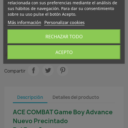
ACE COMBAT Game Boy Advance
relacionada con sus preferencias mediante el análisis de
sus hábitos de navegación. Para dar su consentimiento
Vende:Mercajuegos
sobre su uso pulse el botón Acepto.
Más información
Personalizar cookies
Cantidad

favorite_border
AÑADIR AL CARRITO
RECHAZAR TODO
ACEPTO

Últimas unidades en stock
Compartir
Descripción
Detalles del producto
ACE COMBAT Game Boy Advance
Nuevo Precintado