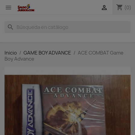
shopping_cart


(0)
search
Inicio
GAME BOY ADVANCE
ACE COMBAT Game
Boy Advance