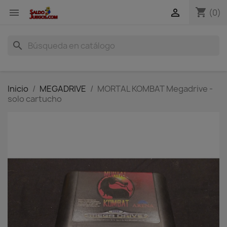
shopping_cart


(0)
search
Inicio
MEGADRIVE
MORTAL KOMBAT Megadrive -
solo cartucho