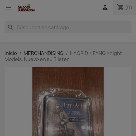
shopping_cart


(0)
search
Inicio
MERCHANDISING
HAGRID + FANG Knight
Models. Nuevo en su Blister