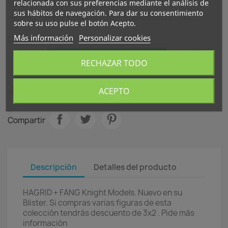
Impuestos incluidos
relacionada con sus preferencias mediante el análisis de
sus hábitos de navegación. Para dar su consentimiento
HAGRID + FANG Knight Models. Nuevo en su Blister
sobre su uso pulse el botón Acepto.
Más información
Personalizar cookies
Cantidad

favorite_border
AÑADIR AL CARRITO
RECHAZAR TODO

Últimas unidades en stock
ACEPTO
Compartir
Descripción
Detalles del producto
HAGRID + FANG Knight Models. Nuevo en su
Blister. Si compras varias figuras de esta
colección tendrás descuento de 3x2 . Pide más
información