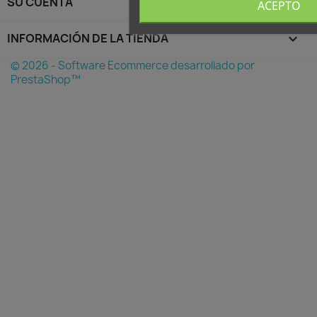
SU CUENTA

ACEPTO
INFORMACIÓN DE LA TIENDA
keyboard_arrow_down
© 2026 - Software Ecommerce desarrollado por
PrestaShop™